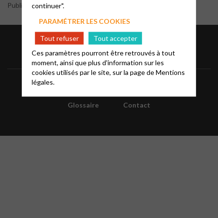
Publié par le webmaster
continuer".
PARAMÉTRER LES COOKIES
Tout refuser
Tout accepter
Ces paramètres pourront être retrouvés à tout
moment, ainsi que plus d'information sur les
cookies utilisés par le site, sur la page de
Mentions
légales.
Informations
Mentions légales
FAQ
Glossaire
Contact