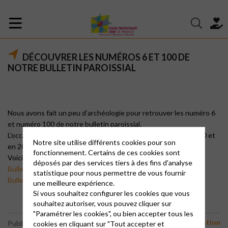
DÉCOUVRER LES NUMÉROS 6 ET 100 DE
NOTRE BULLETIN PAROISSIAL
Nous avons fait un peu d’archéologie pour retrouver les numéro 6
et numéro 100 de notre bulletin paroissial.
L’occasion de voir ce qui se passer dans notre paroisse en 1980 et
Notre site utilise différents cookies pour son
en 2001.
fonctionnement. Certains de ces cookies sont
Voici les liens pour pouvoir les consulter :
déposés par des services tiers à des fins d'analyse
Bulletin N° 100 (mars 2001)
statistique pour nous permettre de vous fournir
Bulletin N° 6 (mai 1980)
une meilleure expérience.
Si vous souhaitez configurer les cookies que vous
souhaitez autoriser, vous pouvez cliquer sur
"Paramétrer les cookies", ou bien accepter tous les
Communication
Publié le 16 mars 2026
cookies en cliquant sur "Tout accepter et