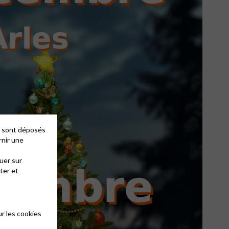
es sont déposés
rnir une
uer sur
ter et
r les cookies